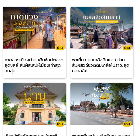
น่าน
น่าน
กาดข่วงเมืองน่าน เดินช้อปตลาด
พาเที่ยว บ่อเกลือสินเธาว์ น่าน
สุดชิลล์ สัมผัสเสน่ห์เมืองเก่าสุด
สัมผัสวิถีชีวิตต้มเกลือโบราณสุด
อบอุ่น
คลาสสิก
น่าน
น่าน