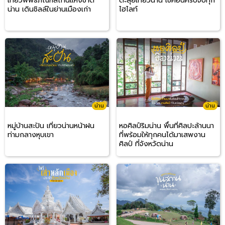
เที่ยวพิพิธภัณฑสถานแห่งชาติ
ตะลุยเที่ยวน่าน เช็คอินครบจบทุก
น่าน เดินชิลล์ในย่านเมืองเก่า
ไฮไลท์
น่าน
น่าน
หมู่บ้านสะปัน เที่ยวน่านหน้าฝน
หอศิลป์ริมน่าน พื้นที่ศิลปะล้านนา
ท่ามกลางหุบเขา
ที่พร้อมให้ทุกคนได้มาเสพงาน
ศิลป์ ที่จังหวัดน่าน